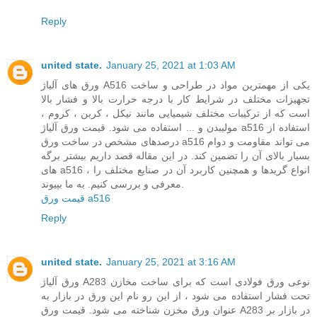
Reply
united state.
January 25, 2021 at 1:03 AM
ورق های آلیاژ A516 یکی از مهمترین مواد در طراحی و ساخت
تجهیزات مختلف در شرایط کار با درجه حرارت بالا و فشار بالا
است که از ترکیبات مختلف شیمیایی مانند نیکل ، کربن ، کروم ،
مولیبدن و ... استفاده می شود. قیمت ورق آلیاژ a516 استفاده از
درصدهای مشخص در ساخت ورق a516 می تواند مقاومت و دوام
بسیار بالای آن را تضمین کند. در این مقاله قصد داریم بیشتر برگه
های a516 ، انواع گریدها و همچنین کاربرد آن در صنایع مختلف را
معرفی و بررسی کنیم. به ما بپیوند.
قیمت ورق a516
Reply
united state.
January 25, 2021 at 3:16 AM
ورق آلیاژ A283 نوعی ورق فولادی است که برای ساخت مخازن
تحت فشار استفاده می شود ، از این رو نام این ورق در بازار به
عنوان ورق مخزن شناخته می شود. قیمت ورق A283 در بازار بر