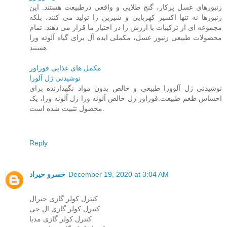
زنبورهای عسل پرکار، گنج طلایی و واقعی درطبیعت هستند. این
زنبورها نه تنها اکسیر کهربایی و شیرین را تولید می کنند، بلکه
مجموعه ای از ترکیبات با ارزش را در اختیار ما قرار می دهند. تمام
محصولات طبیعی زنبور عسل، مکملی ایده آل برای گیاه آلوئه ورا
هستند.
مکمل های غذایی فوراور
نوشیدنی ژل آلورا
نوشیدنی ژل آلوورا طبیعی و خالص بدون مواد نگهدارنده برای
احساس طعم طبیعت.فوراور ژل خالص آلوئه ورا ژل آلوئه ورا، یک
محصول تثبیت شده است.
Reply
December 19, 2020 at 3:04 AM
خسرو حیراد
کنترل کولر گازی جنرال
کنترل کولر گازی ال جی
کنترل کولر گازی مدیا