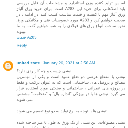
اساس تولید کننده وزن استاندارد و مشخصات آن قابل بررسی
است. برای خرید ورق آلیاژ A283 باید اطلاعاتی برای خرید این
ورق آلیاژ مهم با کیفیت و قیمت مناسب کسب کنید. در ادامه ، در
مورد خصوصیات فنی و مکانیکی ورق A283 صحبت خواهیم کرد و
نحوه ساخت انواع ورق های فولادی را به شما خواهیم گفت. به ما
بپیوند.
قیمت A283
Reply
united state.
January 26, 2021 at 2:56 AM
نبشی چیست و چه کاربردی دارد؟
نبشی با مقطع عرضی دو ضلع عمود است و یکی از مهمترین
مصالح و پروفیل های ساختمانی است که به عنوان ترکیب و فقط
در پروژه های عمرانی ، ساختمانی و صنعتی مورد استفاده قرار
می گیرد. نبشی ها با دو ویژگی "اندازه بال" و "ضخامت" مشخص
می شوند.
نبشی ها با توجه به نوع تولید به دو نوع تقسیم می شوند:
نبشی مطبوعات: این نبشی از یک ورق به طول 6 متر ساخته شده
است که در وسط عرض ورق خم شده و به شکل شکل در آمده