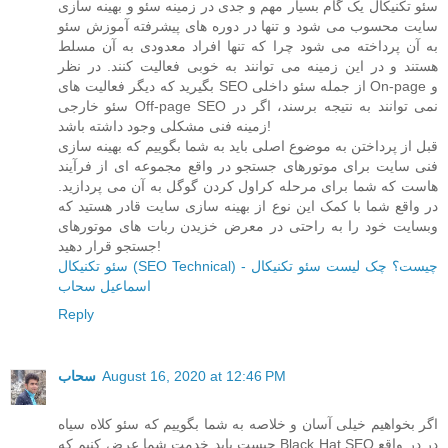
سئو تکنیکال یک گام بسیار مهم و جدی در زمینه سئو و بهینه سازی
سایت محسوب می شود و تنها در دوره های پیشرفته آموزش سئو
به آن پرداخته می شود چرا که تنها افراد معدودی به آن مسلط
هستند و در این زمینه می توانند به خوبی فعالیت کنند. در نظر
بگیرید که دیگر فعالیت های SEO از جمله سئو داخلی On-page و
سئو خارجی Off-page SEO نمی توانند به نتیجه برسند، اگر در
زمینه فنی مشکلی وجود داشته باشد!
قبل از پرداختن به موضوع اصلی باید به شما بگوییم که بهینه سازی
فنی سایت برای موتورهای جستجو در واقع مجموعه ای از فرآیند
هاست که شما برای مرحله کراول کردن گوگل به آن می پردازید.
در واقع شما با کمک این نوع از بهینه سازی سایت قادر هستید که
وبسایت خود را به راحتی در معرض خزیدن ربات های موتورهای
جستجو قرار دهید!
سئو تکنیکال (SEO Technical) چیست؟ چک لیست سئو تکنیکال -
اسماعیل سحاب
Reply
August 16, 2020 at 12:46 PM
سحاب
اگر بخواهیم خیلی آسان و خلاصه به شما بگوییم که سئو کلاه سیاه
چیست باید خدمت شما عرض کنیم که Black Hat SEO در در واقع