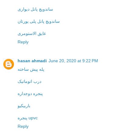
ساندویچ پانل دیواری
ساندویچ پانل پلی یورتان
عایق الاستومری
Reply
hasan ahmadi
June 20, 2020 at 9:22 PM
پله پیش ساخته
درب اتوماتیک
پنجره دوجداره
باربیکیو
پنجره upvc
Reply