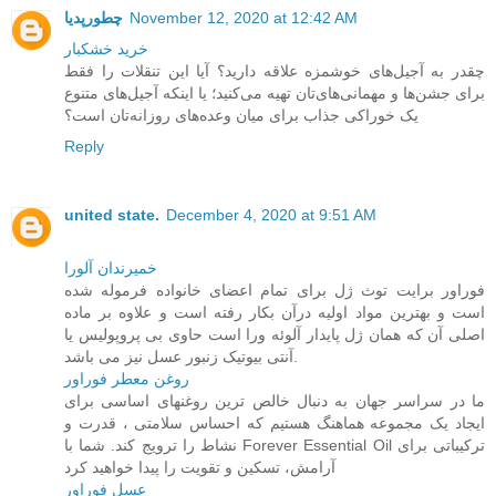
November 12, 2020 at 12:42 AM
چطورپدیا
خرید خشکبار
چقدر به آجیل‌های خوشمزه علاقه دارید؟ آیا این تنقلات را فقط
برای جشن‌ها و مهمانی‌های‌تان تهیه می‌کنید؛ یا اینکه آجیل‌های متنوع
یک خوراکی جذاب برای میان وعده‌های روزانه‌تان است؟
Reply
united state.
December 4, 2020 at 9:51 AM
خمیرندان آلورا
فوراور برایت توث ژل برای تمام اعضای خانواده فرموله شده
است و بهترین مواد اولیه درآن بکار رفته است و علاوه بر ماده
اصلی آن که همان ژل پایدار آلوئه ورا است حاوی بی پروپولیس یا
آنتی بیوتیک زنبور عسل نیز می باشد.
روغن معطر فوراور
ما در سراسر جهان به دنبال خالص ترین روغنهای اساسی برای
ایجاد یک مجموعه هماهنگ هستیم که احساس سلامتی ، قدرت و
نشاط را ترویج کند. شما با Forever Essential Oil ترکیباتی برای
آرامش، تسکین و تقویت را پیدا خواهید کرد
عسل فوراور