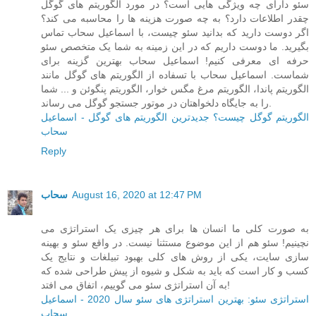
سئو دارای چه ویژگی هایی است؟ در مورد الگوریتم های گوگل
چقدر اطلاعات دارد؟ به چه صورت هزینه ها را محاسبه می کند؟
اگر دوست دارید که بدانید سئو چیست، با اسماعیل سحاب تماس
بگیرید. ما دوست داریم که در این زمینه به شما یک متخصص سئو
حرفه ای معرفی کنیم! اسماعیل سحاب بهترین گزینه برای
شماست. اسماعیل سحاب با تسفاده از الگوریتم های گوگل مانند
الگوریتم پاندا، الگوریتم مرغ مگس خوار، الگوریتم پنگوئن و ... شما
را به جایگاه دلخواهتان در موتور جستجو گوگل می رساند.
الگوریتم گوگل چیست؟ جدیدترین الگوریتم های گوگل - اسماعیل
سحاب
Reply
August 16, 2020 at 12:47 PM
سحاب
به صورت کلی ما انسان ها برای هر چیزی یک استراتژی می
نچینیم! سئو هم از این موضوع مستثنا نیست. در واقع سئو و بهینه
سازی سایت، یکی از روش های کلی بهبود تبیلغات و نتایج یک
کسب و کار است که باید به شکل و شیوه از پیش طراحی شده که
به آن استراتژی سئو می گوییم، اتفاق می افتد!
استراتژی سئو: بهترین استراتژی های سئو سال 2020 - اسماعیل
سحاب