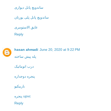
ساندویچ پانل دیواری
ساندویچ پانل پلی یورتان
عایق الاستومری
Reply
hasan ahmadi
June 20, 2020 at 9:22 PM
پله پیش ساخته
درب اتوماتیک
پنجره دوجداره
باربیکیو
پنجره upvc
Reply