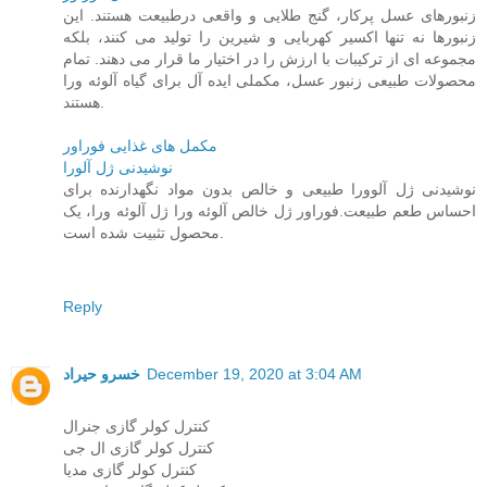
زنبورهای عسل پرکار، گنج طلایی و واقعی درطبیعت هستند. این
زنبورها نه تنها اکسیر کهربایی و شیرین را تولید می کنند، بلکه
مجموعه ای از ترکیبات با ارزش را در اختیار ما قرار می دهند. تمام
محصولات طبیعی زنبور عسل، مکملی ایده آل برای گیاه آلوئه ورا
هستند.
مکمل های غذایی فوراور
نوشیدنی ژل آلورا
نوشیدنی ژل آلوورا طبیعی و خالص بدون مواد نگهدارنده برای
احساس طعم طبیعت.فوراور ژل خالص آلوئه ورا ژل آلوئه ورا، یک
محصول تثبیت شده است.
Reply
December 19, 2020 at 3:04 AM
خسرو حیراد
کنترل کولر گازی جنرال
کنترل کولر گازی ال جی
کنترل کولر گازی مدیا