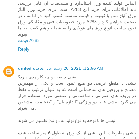
اساس تولید کننده وزن استاندارد و مشخصات آن قابل بررسی
است. برای خرید ورق آلیاژ A283 باید اطلاعاتی برای خرید این
ورق آلیاژ مهم با کیفیت و قیمت مناسب کسب کنید. در ادامه ، در
مورد خصوصیات فنی و مکانیکی ورق A283 صحبت خواهیم کرد و
نحوه ساخت انواع ورق های فولادی را به شما خواهیم گفت. به ما
بپیوند.
قیمت A283
Reply
united state.
January 26, 2021 at 2:56 AM
نبشی چیست و چه کاربردی دارد؟
نبشی با مقطع عرضی دو ضلع عمود است و یکی از مهمترین
مصالح و پروفیل های ساختمانی است که به عنوان ترکیب و فقط
در پروژه های عمرانی ، ساختمانی و صنعتی مورد استفاده قرار
می گیرد. نبشی ها با دو ویژگی "اندازه بال" و "ضخامت" مشخص
می شوند.
نبشی ها با توجه به نوع تولید به دو نوع تقسیم می شوند:
نبشی مطبوعات: این نبشی از یک ورق به طول 6 متر ساخته شده
است که در وسط عرض ورق خم شده و به شکل شکل در آمده