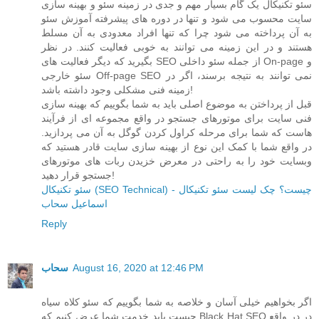
سئو تکنیکال یک گام بسیار مهم و جدی در زمینه سئو و بهینه سازی
سایت محسوب می شود و تنها در دوره های پیشرفته آموزش سئو
به آن پرداخته می شود چرا که تنها افراد معدودی به آن مسلط
هستند و در این زمینه می توانند به خوبی فعالیت کنند. در نظر
بگیرید که دیگر فعالیت های SEO از جمله سئو داخلی On-page و
سئو خارجی Off-page SEO نمی توانند به نتیجه برسند، اگر در
زمینه فنی مشکلی وجود داشته باشد!
قبل از پرداختن به موضوع اصلی باید به شما بگوییم که بهینه سازی
فنی سایت برای موتورهای جستجو در واقع مجموعه ای از فرآیند
هاست که شما برای مرحله کراول کردن گوگل به آن می پردازید.
در واقع شما با کمک این نوع از بهینه سازی سایت قادر هستید که
وبسایت خود را به راحتی در معرض خزیدن ربات های موتورهای
جستجو قرار دهید!
سئو تکنیکال (SEO Technical) چیست؟ چک لیست سئو تکنیکال -
اسماعیل سحاب
Reply
August 16, 2020 at 12:46 PM
سحاب
اگر بخواهیم خیلی آسان و خلاصه به شما بگوییم که سئو کلاه سیاه
چیست باید خدمت شما عرض کنیم که Black Hat SEO در در واقع