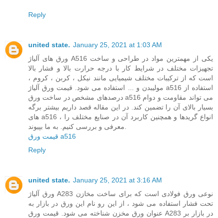
Reply
united state.
January 25, 2021 at 1:03 AM
ورق های آلیاژ A516 یکی از مهمترین مواد در طراحی و ساخت
تجهیزات مختلف در شرایط کار با درجه حرارت بالا و فشار بالا
است که از ترکیبات مختلف شیمیایی مانند نیکل ، کربن ، کروم ،
مولیبدن و ... استفاده می شود. قیمت ورق آلیاژ a516 استفاده از
درصدهای مشخص در ساخت ورق a516 می تواند مقاومت و دوام
بسیار بالای آن را تضمین کند. در این مقاله قصد داریم بیشتر برگه
های a516 ، انواع گریدها و همچنین کاربرد آن در صنایع مختلف را
معرفی و بررسی کنیم. به ما بپیوند.
قیمت ورق a516
Reply
united state.
January 25, 2021 at 3:16 AM
ورق آلیاژ A283 نوعی ورق فولادی است که برای ساخت مخازن
تحت فشار استفاده می شود ، از این رو نام این ورق در بازار به
عنوان ورق مخزن شناخته می شود. قیمت ورق A283 در بازار بر