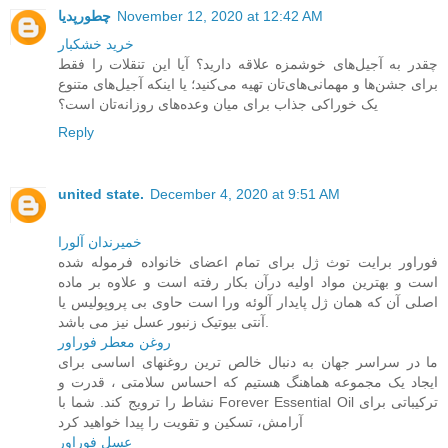
November 12, 2020 at 12:42 AM
چطورپدیا
خرید خشکبار
چقدر به آجیل‌های خوشمزه علاقه دارید؟ آیا این تنقلات را فقط
برای جشن‌ها و مهمانی‌های‌تان تهیه می‌کنید؛ یا اینکه آجیل‌های متنوع
یک خوراکی جذاب برای میان وعده‌های روزانه‌تان است؟
Reply
united state.
December 4, 2020 at 9:51 AM
خمیرندان آلورا
فوراور برایت توث ژل برای تمام اعضای خانواده فرموله شده
است و بهترین مواد اولیه درآن بکار رفته است و علاوه بر ماده
اصلی آن که همان ژل پایدار آلوئه ورا است حاوی بی پروپولیس یا
آنتی بیوتیک زنبور عسل نیز می باشد.
روغن معطر فوراور
ما در سراسر جهان به دنبال خالص ترین روغنهای اساسی برای
ایجاد یک مجموعه هماهنگ هستیم که احساس سلامتی ، قدرت و
نشاط را ترویج کند. شما با Forever Essential Oil ترکیباتی برای
آرامش، تسکین و تقویت را پیدا خواهید کرد
عسل فوراور