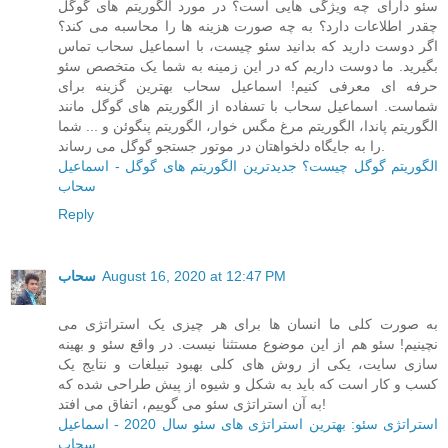
سئو دارای چه ویژگی هایی است؟ در مورد الگوریتم های گوگل
چقدر اطلاعات دارد؟ به چه صورت هزینه ها را محاسبه می کند؟
اگر دوست دارید که بدانید سئو چیست، با اسماعیل سحاب تماس
بگیرید. ما دوست داریم که در این زمینه به شما یک متخصص سئو
حرفه ای معرفی کنیم! اسماعیل سحاب بهترین گزینه برای
شماست. اسماعیل سحاب با تسفاده از الگوریتم های گوگل مانند
الگوریتم پاندا، الگوریتم مرغ مگس خوار، الگوریتم پنگوئن و ... شما
را به جایگاه دلخواهتان در موتور جستجو گوگل می رساند.
الگوریتم گوگل چیست؟ جدیدترین الگوریتم های گوگل - اسماعیل
سحاب
Reply
August 16, 2020 at 12:47 PM
سحاب
به صورت کلی ما انسان ها برای هر چیزی یک استراتژی می
نچینیم! سئو هم از این موضوع مستثنا نیست. در واقع سئو و بهینه
سازی سایت، یکی از روش های کلی بهبود تبیلغات و نتایج یک
کسب و کار است که باید به شکل و شیوه از پیش طراحی شده که
به آن استراتژی سئو می گوییم، اتفاق می افتد!
استراتژی سئو: بهترین استراتژی های سئو سال 2020 - اسماعیل
سحاب