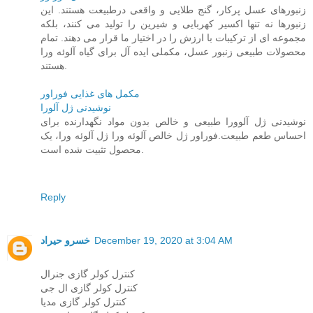
زنبورهای عسل پرکار، گنج طلایی و واقعی درطبیعت هستند. این
زنبورها نه تنها اکسیر کهربایی و شیرین را تولید می کنند، بلکه
مجموعه ای از ترکیبات با ارزش را در اختیار ما قرار می دهند. تمام
محصولات طبیعی زنبور عسل، مکملی ایده آل برای گیاه آلوئه ورا
هستند.
مکمل های غذایی فوراور
نوشیدنی ژل آلورا
نوشیدنی ژل آلوورا طبیعی و خالص بدون مواد نگهدارنده برای
احساس طعم طبیعت.فوراور ژل خالص آلوئه ورا ژل آلوئه ورا، یک
محصول تثبیت شده است.
Reply
December 19, 2020 at 3:04 AM
خسرو حیراد
کنترل کولر گازی جنرال
کنترل کولر گازی ال جی
کنترل کولر گازی مدیا