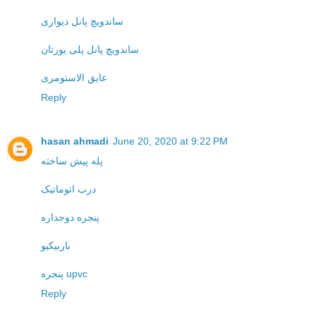
ساندویچ پانل دیواری
ساندویچ پانل پلی یورتان
عایق الاستومری
Reply
hasan ahmadi
June 20, 2020 at 9:22 PM
پله پیش ساخته
درب اتوماتیک
پنجره دوجداره
باربیکیو
پنجره upvc
Reply