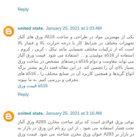
Reply
united state.
January 25, 2021 at 1:03 AM
ورق های آلیاژ A516 یکی از مهمترین مواد در طراحی و ساخت
تجهیزات مختلف در شرایط کار با درجه حرارت بالا و فشار بالا
است که از ترکیبات مختلف شیمیایی مانند نیکل ، کربن ، کروم ،
مولیبدن و ... استفاده می شود. قیمت ورق آلیاژ a516 استفاده از
درصدهای مشخص در ساخت ورق a516 می تواند مقاومت و دوام
بسیار بالای آن را تضمین کند. در این مقاله قصد داریم بیشتر برگه
های a516 ، انواع گریدها و همچنین کاربرد آن در صنایع مختلف را
معرفی و بررسی کنیم. به ما بپیوند.
قیمت ورق a516
Reply
united state.
January 25, 2021 at 3:16 AM
ورق آلیاژ A283 نوعی ورق فولادی است که برای ساخت مخازن
تحت فشار استفاده می شود ، از این رو نام این ورق در بازار به
عنوان ورق مخزن شناخته می شود. قیمت ورق A283 در بازار بر