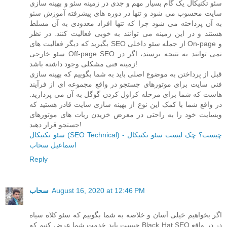
سئو تکنیکال یک گام بسیار مهم و جدی در زمینه سئو و بهینه سازی
سایت محسوب می شود و تنها در دوره های پیشرفته آموزش سئو
به آن پرداخته می شود چرا که تنها افراد معدودی به آن مسلط
هستند و در این زمینه می توانند به خوبی فعالیت کنند. در نظر
بگیرید که دیگر فعالیت های SEO از جمله سئو داخلی On-page و
سئو خارجی Off-page SEO نمی توانند به نتیجه برسند، اگر در
زمینه فنی مشکلی وجود داشته باشد!
قبل از پرداختن به موضوع اصلی باید به شما بگوییم که بهینه سازی
فنی سایت برای موتورهای جستجو در واقع مجموعه ای از فرآیند
هاست که شما برای مرحله کراول کردن گوگل به آن می پردازید.
در واقع شما با کمک این نوع از بهینه سازی سایت قادر هستید که
وبسایت خود را به راحتی در معرض خزیدن ربات های موتورهای
جستجو قرار دهید!
سئو تکنیکال (SEO Technical) چیست؟ چک لیست سئو تکنیکال -
اسماعیل سحاب
Reply
August 16, 2020 at 12:46 PM
سحاب
اگر بخواهیم خیلی آسان و خلاصه به شما بگوییم که سئو کلاه سیاه
چیست باید خدمت شما عرض کنیم که Black Hat SEO در در واقع