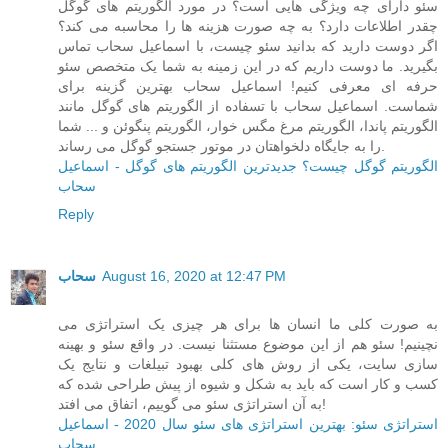
سئو دارای چه ویژگی هایی است؟ در مورد الگوریتم های گوگل
چقدر اطلاعات دارد؟ به چه صورت هزینه ها را محاسبه می کند؟
اگر دوست دارید که بدانید سئو چیست، با اسماعیل سحاب تماس
بگیرید. ما دوست داریم که در این زمینه به شما یک متخصص سئو
حرفه ای معرفی کنیم! اسماعیل سحاب بهترین گزینه برای
شماست. اسماعیل سحاب با تسفاده از الگوریتم های گوگل مانند
الگوریتم پاندا، الگوریتم مرغ مگس خوار، الگوریتم پنگوئن و ... شما
را به جایگاه دلخواهتان در موتور جستجو گوگل می رساند.
الگوریتم گوگل چیست؟ جدیدترین الگوریتم های گوگل - اسماعیل
سحاب
Reply
August 16, 2020 at 12:47 PM
سحاب
به صورت کلی ما انسان ها برای هر چیزی یک استراتژی می
نچینیم! سئو هم از این موضوع مستثنا نیست. در واقع سئو و بهینه
سازی سایت، یکی از روش های کلی بهبود تبیلغات و نتایج یک
کسب و کار است که باید به شکل و شیوه از پیش طراحی شده که
به آن استراتژی سئو می گوییم، اتفاق می افتد!
استراتژی سئو: بهترین استراتژی های سئو سال 2020 - اسماعیل
سحاب