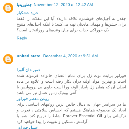
November 12, 2020 at 12:42 AM
چطورپدیا
خرید خشکبار
چقدر به آجیل‌های خوشمزه علاقه دارید؟ آیا این تنقلات را فقط
برای جشن‌ها و مهمانی‌های‌تان تهیه می‌کنید؛ یا اینکه آجیل‌های متنوع
یک خوراکی جذاب برای میان وعده‌های روزانه‌تان است؟
Reply
united state.
December 4, 2020 at 9:51 AM
خمیرندان آلورا
فوراور برایت توث ژل برای تمام اعضای خانواده فرموله شده
است و بهترین مواد اولیه درآن بکار رفته است و علاوه بر ماده
اصلی آن که همان ژل پایدار آلوئه ورا است حاوی بی پروپولیس یا
آنتی بیوتیک زنبور عسل نیز می باشد.
روغن معطر فوراور
ما در سراسر جهان به دنبال خالص ترین روغنهای اساسی برای
ایجاد یک مجموعه هماهنگ هستیم که احساس سلامتی ، قدرت و
نشاط را ترویج کند. شما با Forever Essential Oil ترکیباتی برای
آرامش، تسکین و تقویت را پیدا خواهید کرد
عسل فوراور