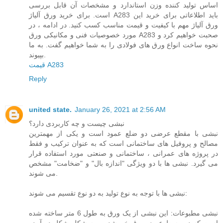
اساس تولید کننده وزن استاندارد و مشخصات آن قابل بررسی
است. برای خرید ورق آلیاژ A283 باید اطلاعاتی برای خرید این
ورق آلیاژ مهم با کیفیت و قیمت مناسب کسب کنید. در ادامه ، در
مورد خصوصیات فنی و مکانیکی ورق A283 صحبت خواهیم کرد و
نحوه ساخت انواع ورق های فولادی را به شما خواهیم گفت. به ما
بپیوند.
قیمت A283
Reply
united state.
January 26, 2021 at 2:56 AM
نبشی چیست و چه کاربردی دارد؟
نبشی با مقطع عرضی دو ضلع عمود است و یکی از مهمترین
مصالح و پروفیل های ساختمانی است که به عنوان ترکیب و فقط
در پروژه های عمرانی ، ساختمانی و صنعتی مورد استفاده قرار
می گیرد. نبشی ها با دو ویژگی "اندازه بال" و "ضخامت" مشخص
می شوند.
نبشی ها با توجه به نوع تولید به دو نوع تقسیم می شوند:
نبشی مطبوعات: این نبشی از یک ورق به طول 6 متر ساخته شده
است که در وسط عرض ورق خم شده و به شکل شکل در آمده