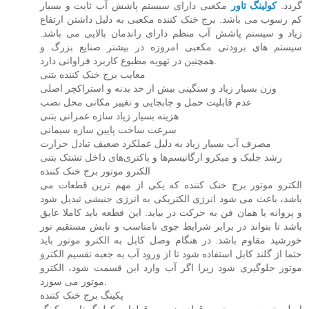
گردد.
کولینگ تاور
مکعبی دارای سیستم پاشش آب ثابت و بسیار
کم رسوب می ‌باشد. برج خنک کننده مکعبی به دلیل داشتن ارتفاع
زیاد و سیستم پاشش آب منظم دارای راندمان بالایی می ‌باشد.
سیستم‌ های برودتی مکعبی امروزه در بیشتر صنایع بزرگ و
همچنین در تهویه مطبوع کاربرد فراوانی دارد.
معایب برج خنک کننده بتنی
وزن بسیار زیاد و سنگینی بیش از حد بدنه و استراکچر اصلی
عدم قابلیت حمل و جابجایی و تغییر مکانی محل نصب
هزینه بسیار زیاد سازه عمرانی بتنی
سرعت ساخت پایین سازه سیمانی
مصرف آب بسیار زیاد به دلیل عملکرد ضعیف تبادل حرارت
رشد جلبک و میکرو ارگانیسم‌ها و باکتری‌های داخل تشتک بتنی
الکترو موتور برج خنک کننده
الکترو موتور برج خنک کننده که یکی از مهم ترین قطعات می
باشد، باعث می شود انرژی الکتریکی به انرژی جنبشی تبدیل شود
و پروانه یا همان فن به حرکت در بیاید. این قطعه باید کاملا عایق
باشد تا بتواند در برابر شرایط جوی نامناسب و تابش مستقیم نور
خورشید مقاوم باشد. در هنگام وصل کابل به الکترو موتور باید
حتما از گلند کابل استفاده شود تا از ورود آب به جعبه تقسیم الکترو
موتور جلوگیری شود زیرا اگر آب وارد این قسمت شود، الکترو
موتور می سوزد.
پکینگ برج خنک کننده