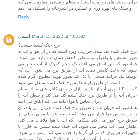
برابر سختی های روزمره استفاده منظم و مستمر مقاومت می کند
و سنگ بنای بهره وری و عملکرد در آشپزخانه را تشکیل می دهد.
Reply
March 13, 2022 at 4:02 AM
آسمان
برج خنک کننده چیست؟
برج خنک کننده یک مبدل حرارتی ویژه است که در آن هوا و آب به
طور مستقیم با یکدیگر به منظور کاهش دمای آب وارد می شوند.
همانطور که این اتفاق می افتد، یک حجم کوچک از آب تبخیر می
شود، که باعث کاهش دمای آب از طریق برج می شود. آب، که
توسط یک فرایند صنعتی یا یک کندانسور تهویه مطبوع، گرم شده
است، از طریق لوله ها به برج خنک کننده منتقل می شود.
اسپری آب از طریق نازل بر روی کانال های مواد به نام Fill ، که
جریان آب را از طریق برج خنک کننده کُند می کند و سطح آب را
برای تماس با هوا آماده می کند اتفاق می افتد.
همانطور که جریان آب از طریق برج خنک کننده جریان می یابد، آن
را در معرض هوا قرار می دهد، که توسط فن با موتور برقی از
طریق برج عبور می کند. هنگامی که آب با هوا ملاقات می کند،
مقدار کمی آب تبخیر می شود، آب خنک شده سپس به خازن یا
تجهیزات فرآوری که در آن گرما را جذب می کند، پمپ می شود.
پس از آن دوباره در برج خنک کننده ، خنک می شود.