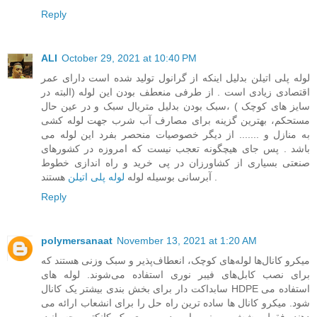
Reply
ALI
October 29, 2021 at 10:40 PM
لوله پلی اتیلن بدلیل اینکه از گرانول تولید شده است دارای عمر
اقتصادی زیادی است . از طرفی منعطف بودن این لوله (البته در
سایز های کوچک ) ،سبک بودن بدلیل متریال سبک و در عین حال
مستحکم، بهترین گزینه برای مصارف آب شرب جهت لوله کشی
به منازل و ....... از دیگر خصوصیات منحصر بفرد این لوله می
باشد . پس جای هیچگونه تعجب نیست که امروزه در کشورهای
صنعتی بسیاری از کشاورزان در پی خرید و راه اندازی خطوط
هستند .
آبرسانی بوسیله لوله
لوله پلی اتیلن
Reply
polymersanaat
November 13, 2021 at 1:20 AM
میکرو کانال‌ها لوله‌های کوچک، انعطاف‌پذیر و سبک وزنی هستند که
برای نصب کابل‌های فیبر نوری استفاده می‌شوند. لوله های
سابداکت دار برای بخش بندی بیشتر یک کانال HDPE استفاده می
شود. میکرو کانال ها ساده ترین راه حل را برای انشعاب ارائه می