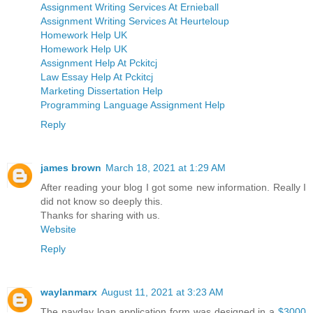
Assignment Writing Services At Ernieball
Assignment Writing Services At Heurteloup
Homework Help UK
Homework Help UK
Assignment Help At Pckitcj
Law Essay Help At Pckitcj
Marketing Dissertation Help
Programming Language Assignment Help
Reply
james brown
March 18, 2021 at 1:29 AM
After reading your blog I got some new information. Really I
did not know so deeply this.
Thanks for sharing with us.
Website
Reply
waylanmarx
August 11, 2021 at 3:23 AM
The payday loan application form was designed in a
$3000