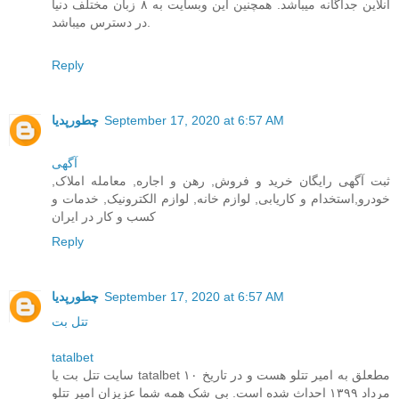
آنلاین جداگانه میباشد. همچنین این وبسایت به ۸ زبان مختلف دنیا
در دسترس میباشد.
Reply
September 17, 2020 at 6:57 AM
چطورپدیا
آگهی
ثبت آگهی رایگان خرید و فروش, رهن و اجاره, معامله املاک,
خودرو,استخدام و کاریابی, لوازم خانه, لوازم الکترونیک, خدمات و
کسب و کار در ایران
Reply
September 17, 2020 at 6:57 AM
چطورپدیا
تتل بت
tatalbet
سایت تتل بت یا tatalbet مطعلق به امیر تتلو هست و در تاریخ ۱۰
مرداد ۱۳۹۹ احداث شده است. بی شک همه شما عزیزان امیر تتلو