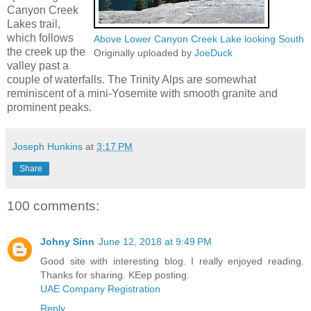
Canyon Creek
Lakes trail,
which follows
Above Lower Canyon Creek Lake looking South
the creek up the
Originally uploaded by
JoeDuck
valley past a
couple of waterfalls. The Trinity Alps are somewhat
reminiscent of a mini-Yosemite with smooth granite and
prominent peaks.
Joseph Hunkins
at
3:17 PM
Share
100 comments:
Johny Sinn
June 12, 2018 at 9:49 PM
Good site with interesting blog. I really enjoyed reading.
Thanks for sharing. KEep posting.
UAE Company Registration
Reply