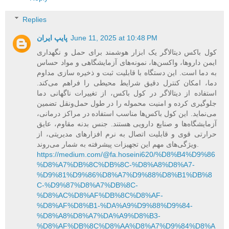
Replies
June 11, 2025 at 10:48 PM
پایپ ایران
کول باکس دیتالاگر یک ابزار هوشمند برای حمل و نگهداری
ایمن داروها، واکسن‌ها، نمونه‌های آزمایشگاهی و مواد حساس
به دما است. این دستگاه با قابلیت ثبت و ذخیره‌ سازی مداوم
دما، امکان کنترل دقیق شرایط محیطی را فراهم می‌کند.
استفاده از دیتالاگر در کول باکس، از تغییرات ناگهانی دما
جلوگیری کرده و امنیت محموله را در طول حمل‌ونقل تضمین
می‌نماید. این کول باکس‌ها مناسب استفاده در مراکز درمانی،
آزمایشگاه‌ها و صنایع دارویی هستند. جنس بدنه مقاوم، عایق
حرارتی قوی و قابلیت اتصال به نرم‌ افزارهای مدیریتی، از
ویژگی‌های مهم این تجهیزات پیشرفته به شمار می‌روند.
https://medium.com/@fa.hoseini620/%D8%B4%D9%86
%D8%A7%DB%8C%DB%8C-%D8%A8%D8%A7-
%D9%81%D9%86%D8%A7%D9%88%D8%B1%DB%8
C-%D9%87%D8%A7%DB%8C-
%D8%AC%D8%AF%DB%8C%D8%AF-
%D8%AF%D8%B1-%DA%A9%D9%88%D9%84-
%D8%A8%D8%A7%DA%A9%D8%B3-
%D8%AF%DB%8C%D8%AA%D8%A7%D9%84%D8%A