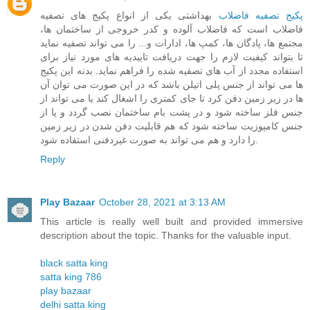
پکیج تصفیه فاضلاب
بهداشتی یکی از انواع پکیج های تصفیه
فاضلاب است که فاضلاب آلوده و کدر خروجی از ساختمان ها،
مجتمع ها، پادگان ها، کمپ ها، ادارات و... را می تواند تصفیه نماید
تا بتواند کیفیت لازم را جهت دریافت تاییدیه های مورد نیاز برای
استفاده مجدد از آب های تصفیه شده را فراهم نماید. بدنه این پکیج
ها می تواند از جنس پلی اتیلن باشد که در این صورت می توان آن
ها در زیر زمین دفن کرد تا جای کمتری را اشغال کند یا می تواند از
جنس فلز ساخته شود و در پشت بام ساختمان نصب گردد و یا از
جنس کامپوزیت ساخته شود که هم قابلیت دفن شدن در زیر زمین
را دارد و هم می تواند به صورت غیردفنی استفاده شود.
Reply
Play Bazaar
October 28, 2021 at 3:13 AM
This article is really well built and provided immersive
description about the topic. Thanks for the valuable input.
black satta king
satta king 786
play bazaar
delhi satta king