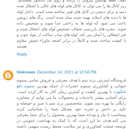
دهند، فقط پوشش بیرونی را بریده و روی یک کانکتور بچسبانید.
ریز کانال ها را می توان به کانال های لوله های خالی یا اشغال شده
دمید و برای دمیدن در کابل های فیبر ساخته شده است. داخل لوله
ها با دنده های اسلاید بهینه شده مبله شده است. رنگ های روشن
باعث می شود که لوله ها به راحتی جدا شوند و تشخیص داده
شوند. پنجره های بازرسی شفاف تشخیص لوله های اشغال شده و
غیر اشغالی را آسان می کند. لوله های ساب ساکت از مواد خوب و
با کیفیت ساخته شده و کاملاً در برابر اشعه ماوراء بنفش مقاوم
هستند.
Reply
Unknown
December 14, 2021 at 12:56 PM
فروشگاه اینترنتی برند سم با هدف معرفی و فروش تمامی سموم
حیوانی و کشاورزی سموم حشرات از جمله بهترین
سموم دفع
عنکبوت
با بهترین کیفیت و کمترین زمان آغاز به کار کرده است.
برای آشنایی بیشتر باخدمات و محصولات ما می توانید از مشاوره
رایگان ما بهره مند شوید. متخصصین برند سم با صبر و حوصله و
تکیه بر دانش و تجربه خود مشکل شما را شناسایی کرده
ومتناسب با نیاز و بودجه شما بهترین محصول را برای شما معرفی
می کنند.هدف ما این است که با کمک به بهداشت عمومی در
توسعه صنعت کشاورزی و نیز سلامت محیط زیست سهمی داشته