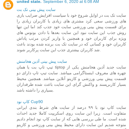
united state.
September 6, 2020 at 6:08 AM
سایت پیش بینی تک بت
سایت تک بت در اوایل شروع خود با سیاست افزایش ضرایب بازی
های ورزشی سعی کرد مشتری های زیادی یا کاربران زیادی را
برای قسمت پیش بینی ورزشی سایت خود جذب کند اما این تنها
روش جذب این سایت نبود این سایت بعدها با دادن بونوس های
ویژه برای کاربران خود و همچنین با واریز کردن مرتب پاداش
کاربران خود و کسانی که در سایت تک بت برنده شده بودند باعث
شد کاربران بیشتری جذب این سایت پرکاربر شوند.
سایت پیش بینی آذین هخامنش
تیپ تاپ بت یا همان tiptop سایت جدید آذین هخامنش یکی از
چهره های معروف اینستاگرامی میباشد. سایت تیپ تاپ دارای دو
قسمت پیش بینی ورزشی و کازینو آنلاین میباشد. همچنین محیط
بسیار کاربرپسند و واکنش گرای این سایت باعث شده طرفداران
بسیاری را داشته باشد.
کاپ نود Cup90
سایت کاپ نود با ۹۹ درصد از سایت های شرط بندی ایرانی
متفاوت است. زیرا این سایت روی اسکریپت کاملا جدید احداث
شده است. ما طی بررسی هایی که از سایت کاپ نود انجام دادیم
متوجه شدیم این سایت دارای محیط پیش بینی ورزشی و کازینو