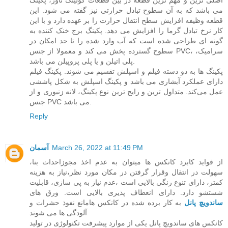
اصلی ترین و مهم ترین قطعه در بین قطعات کولینگ تاور، پکینگ
می باشد که به آن سطوح تبادل حرارتی نیز گفته می شود. این
قطعه وظیفه افزایش سطح انتقال حرارت را بر عهده دارد و با این
کار نرخ تبادل گرما را افزایش می دهد. پکینگ برج خنک کننده به
گونه ای طراحی شده است که آب وارد شده را تا حد امکان در
سطوح گسترده پخش می کند و معمولا از جنس PVC، سرامیک،
پلی اتیلن و یا پلی پروپیلن می باشد.
پکینگ ها به دو دسته فیلم و اسپلش تقسیم می شوند. پکینگ فیلم
دارای عملکرد آبشاری می باشد و پکینگ اسپلش به شکل پاششی
عمل می‌کند. متداول ترین و رایج ترین نوع پکینگ، لانه زنبوری و از
جنس PVC می باشد.
Reply
March 26, 2022 at 11:49 PM
آسمان
از فواید کابرد کانکس ها میتوان به عدم اخذ مجوزاحداث بنا،
سهولت در انتقال وقرار گرفتن در مکان مورد نظر،نیاز به هزینه
کمتر، دارای تنوع رنگی بالایی است ،عدم نیاز به پی سازی، قابلیت
شستشو دارد. دارای انعطاف پذیری بالایی است. ورق های
ساندویچ پانل
به کار برده شده در کانکس هامانع نفوذ حشرات و
آلودگی‏ ها می ‏شوند
کانکس های ساندویچ پانل یکی از موارد پیشرفت تکنولوژی در تولید