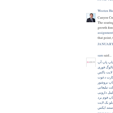
Wooten Hu
Canyon Cree
The soaring
growth fore
assignment
that point, 
JANUARY
sam
said...
اپ پاپ آپ
الوگ فوری
 لایت باکس
ارت دعوت
پ بروشور
ت تبلیغاتی
یبل دارویی
پ فوم برد
لو بک لایت
ستند ایکس