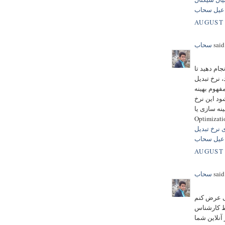
عیل سحاب
AUGUST 
said.
سحاب
ام دهید تا
، نرخ تبدیل
فهوم بهینه
ود این نرخ
 Conversion Rate
چیست؟ +(5 راهکاربهینه سازی نرخ
اعیل سحاب
AUGUST 
said.
سحاب
ی عرض کنم
ط کارشناس
آنلاین شما