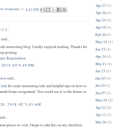
Apr 27
(1)
PH HUNKINS
AT
3:17 PM
Apr 26
(1)
Apr 24
(3)
Apr 16
(1)
NTS:
Feb 20
(1)
said...
May 01
(1)
ith interesting blog. I really enjoyed reading. Thanks for
Jan 23
(1)
Eep posting.
Apr 24
(1)
ny Registration
Mar 11
(1)
 2018 AT 9:49 PM
Jan 23
(1)
rice
said...
Oct 07
(1)
Jul 10
(1)
 link
for some interesting info and helpful tips on how to
math home assignment. You could use it in the future or
Jun 07
(1)
May 05
(2)
28, 2018 AT 5:45 AM
Apr 23
(2)
Apr 11
(1)
aid...
Mar 26
(1)
reat places to visit. I hope to add this on my checklist.