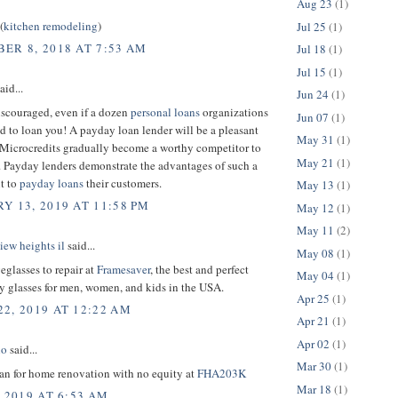
Aug 23
(1)
(
kitchen remodeling
)
Jul 25
(1)
ER 8, 2018 AT 7:53 AM
Jul 18
(1)
Jul 15
(1)
aid...
Jun 24
(1)
iscouraged, even if a dozen
personal loans
organizations
Jun 07
(1)
d to loan you! A payday loan lender will be a pleasant
May 31
(1)
 Microcredits gradually become a worthy competitor to
May 21
(1)
. Payday lenders demonstrate the advantages of such a
t to
payday loans
their customers.
May 13
(1)
Y 13, 2019 AT 11:58 PM
May 12
(1)
May 11
(2)
view heights il
said...
May 08
(1)
eglasses to repair at
Framesaver
, the best and perfect
May 04
(1)
y glasses for men, women, and kids in the USA.
Apr 25
(1)
2, 2019 AT 12:22 AM
Apr 21
(1)
Apr 02
(1)
no
said...
Mar 30
(1)
oan for home renovation with no equity at
FHA203K
Mar 18
(1)
, 2019 AT 6:53 AM