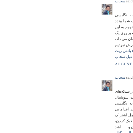
said.
سحاب
ی رخ می‌دهد که کاربر بعد از ورود
شما ببندد
فهوم به این
ک بر روی یک
ان می داد،
بانس ریت (Bounce Rate) یا نرخ پرش چیست؟ بانس ریت در سئو؟ -
عیل سحاب
AUGUST 
said.
سحاب
ر شبکه‌های
ند، سوشیال
Soci گفته می‌شود که تاثیر آن بر روی
. اقداماتی
شامل اشتراک
لایک کردن،
Social Si) -