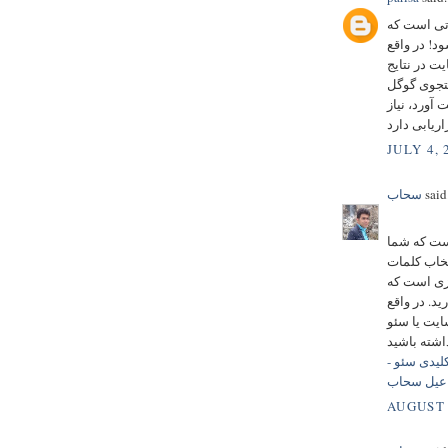
اتی است که
واقع SEO به
ت در نتایج
Goog) انجام می‌شود. هر کسب و کار اینترنتی که
آورد، نیاز
JULY 4, 
said.
سحاب
است که شما
نتخاب کلمات
زی است که
ید. در واقع
ا سئو (SEO)
لیدی سئو -
عیل سحاب
AUGUST 