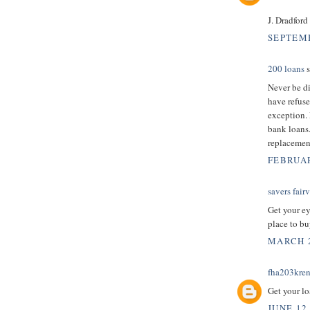
J. Dradford 
SEPTEMB
200 loans
s
Never be d
have refuse
exception.
bank loans
replacemen
FEBRUAR
savers fair
Get your ey
place to bu
MARCH 2
fha203kre
Get your l
JUNE 12