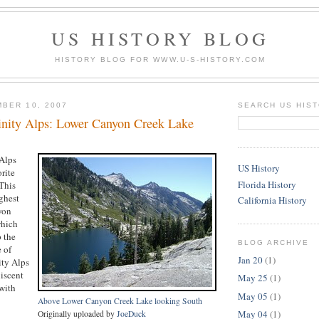
US HISTORY BLOG
HISTORY BLOG FOR WWW.U-S-HISTORY.COM
BER 10, 2007
SEARCH US HIS
rinity Alps: Lower Canyon Creek Lake
 Alps
US History
rite
Florida History
This
ighest
California History
yon
which
p the
BLOG ARCHIVE
e of
Jan 20
(1)
ity Alps
iscent
May 25
(1)
with
May 05
(1)
Above Lower Canyon Creek Lake looking South
May 04
(1)
Originally uploaded by
JoeDuck