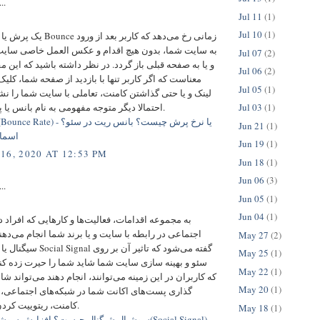
..
Jul 11
(1)
Jul 10
(1)
یک پرش یا به انگلیسی Bounce زمان
به سایت شما، بدون هیچ اقدام و عکس العمل خاصی سایت 
Jul 07
(2)
و یا به صفحه قبلی باز گردد. در نظر داشته باشید که این م
Jul 06
(2)
معناست که اگر کاربر تنها با بازدید از صفحه شما، کلی
Jul 05
(1)
لینک و یا حتی گذاشتن کامنت، تعاملی با سایت شما را نش
احتمالا دیگر متوجه مفهومی به نام بانس یا پرش نبودیم.
Jul 03
(1)
Jun 21
(1)
اسما
Jun 19
(1)
16, 2020 AT 12:53 PM
Jun 18
(1)
Jun 06
(3)
..
Jun 05
(1)
Jun 04
(1)
به مجموعه اقدامات، فعالیت‌ها و کارهایی که افراد د
اجتماعی در رابطه با سایت و یا برند شما انجام می‌ده
May 27
(2)
سیگنال یا به انگلیسی al Signal
May 25
(1)
سئو و بهینه سازی سایت شما شاید شما را حیرت زده کند
May 22
(1)
که کاربران در این زمینه می‌توانند، انجام دهند می‌تواند 
May 20
(1)
گذاری پست‌های اکانت شما در شبکه‌های اجتماعی، 
کامنت، ریتوییت کردن و … باشد.
May 18
(1)
سوشیال شیگنال چیست؟ افزایش سوشیال سیگنال(gnal