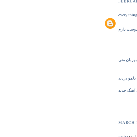
FEBRUAR
every thin
 دوست دارم
هربان منی
 دلمو دزدید
 آهنگ جدید
MARCH 1
parisa
said.