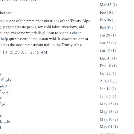
Mar 15
(1)
Feb 10
(1)
ber
said...
Feb 06
(1)
k is one of the premier destinations of the Trinity Alps.
, jagged granite peaks, icy cold lakes, meadows, old
Feb 03
(1)
st and awesome waterfalls all join to shape a
cheap
Jan 29
(1)
 help
quintessential mountain wild. It shocks no one at
Jan 23
(2)
this is the most mainstream trail in the Trinity Alps.
Jan 17
(1)
 14, 2020 AT 12:45 AM
Dec 31
(1)
Dec 10
(1)
Oct 22
(1)
چ
چاپ کات
Aug 12
(1)
تابلو
Jun 14
(1)
چاپ ک
Jun 05
(1)
چا
تراک
May 15
(1)
ل
May 13
(2)
چا
May 10
(2)
چاپ تاب
May 01
(1)
ا