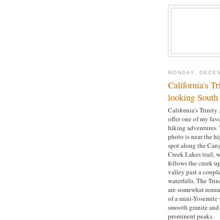
MONDAY, DECEM
California's T
looking South
California's Trinity
offer one of my favo
hiking adventures. 
photo is near the h
spot along the Can
Creek Lakes trail, 
follows the creek u
valley past a coupl
waterfalls. The Trin
are somewhat remin
of a mini-Yosemite 
smooth granite and
prominent peaks.