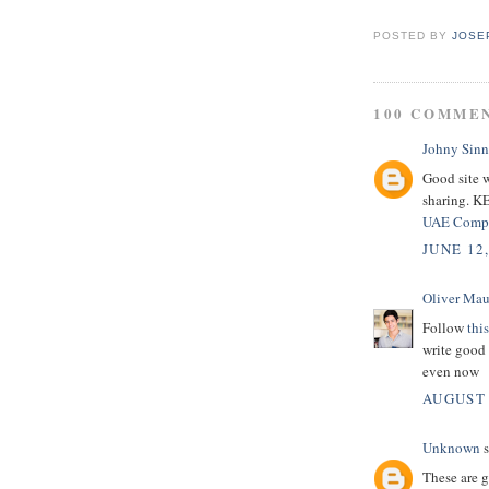
POSTED BY
JOSE
100 COMME
Johny Sinn
Good site w
sharing. K
UAE Compa
JUNE 12,
Oliver Mau
Follow
this
write good 
even now
AUGUST 
Unknown
s
These are g